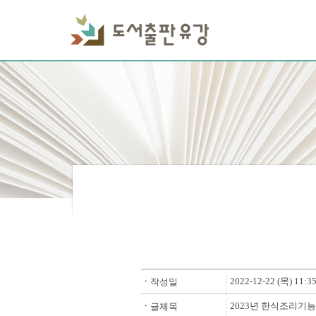
2022-12-22 (목) 11:3
ㆍ
작성일
2023년 한식조리기
ㆍ
글제목