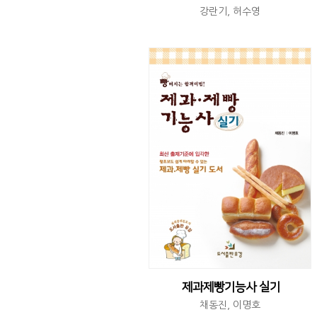
강란기, 허수영
제과제빵기능사 실기
채동진, 이명호