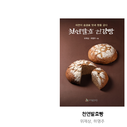
천연발효빵
위재상, 하명주